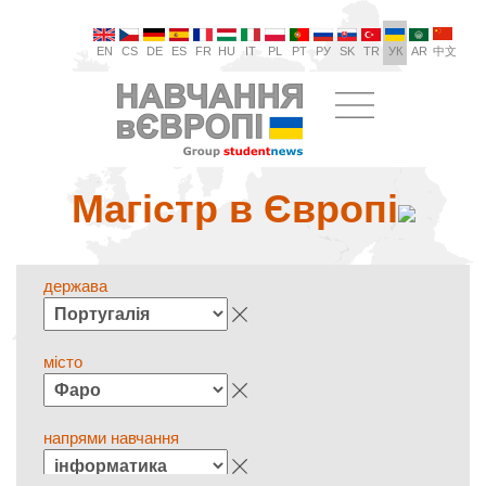
EN
CS
DE
ES
FR
HU
IT
PL
PT
РУ
SK
TR
УК
AR
中文
Магістр в Європі
держава
місто
напрями навчання