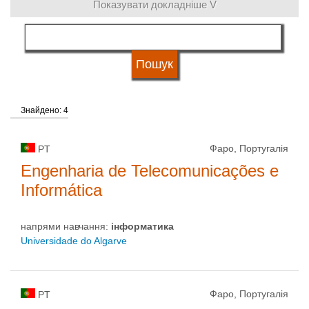
Показувати докладніше V
мова навчання
кваліфікація
Знайдено: 4
Тип університету
Фаро, Португалія
PT
Статус університету
Engenharia de Telecomunicações e
Informática
напрями навчання:
інформaтика
Universidade do Algarve
Фаро, Португалія
PT