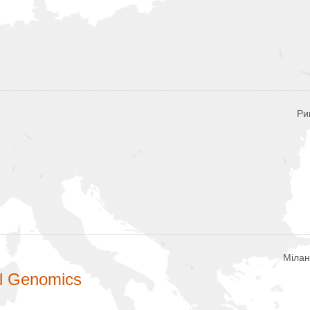
Ри
Мілан
al Genomics