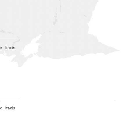
м, Італія
о, Італія