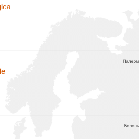
gica
Палермо
le
Болонья