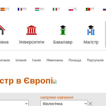
ES
FR
HU
IT
PL
PT
овна
Університети
Бакалавр
Магістр
итанія
Іспанія
Італія
Німеччина
Польща
Португалія
стр в Європі
напрями навчання