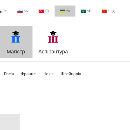
РУ
SK
TR
УК
AR
中文
Магістр
Аспірантура
Росія
Франція
Чехія
Швейцарія