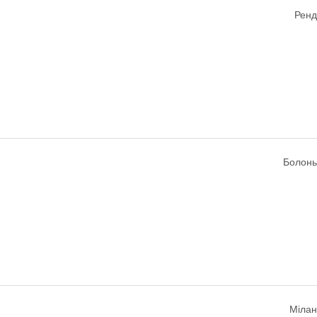
Ренд
Болонья
Мілан