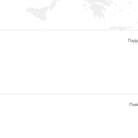
Паду
Паві