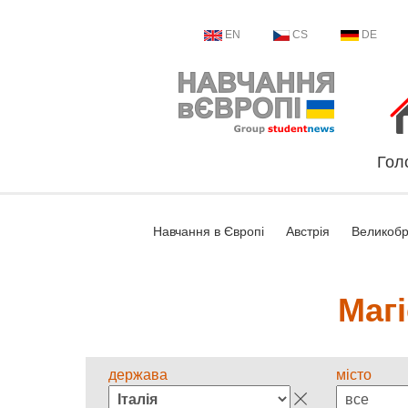
EN
CS
DE
Гол
Навчання в Європі
Австрія
Великобр
Магі
держава
місто