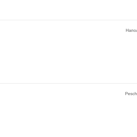
Напол
Pesch