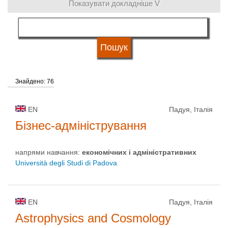
Показувати докладніше V
мова навчання
Тип університету
Знайдено: 76
Статус університету
EN
Падуя, Італія
Бізнес-адміністрування
напрями навчання:
економічних і адміністративних
Università degli Studi di Padova
EN
Падуя, Італія
Astrophysics and Cosmology