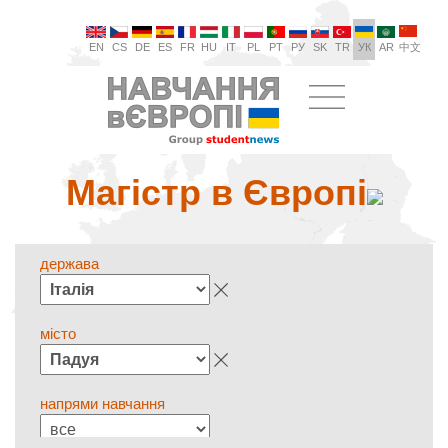
EN
CS
DE
ES
FR
HU
IT
PL
PT
РУ
SK
TR
УК
AR
中文
Магістр в Європі
держава
місто
напрями навчання