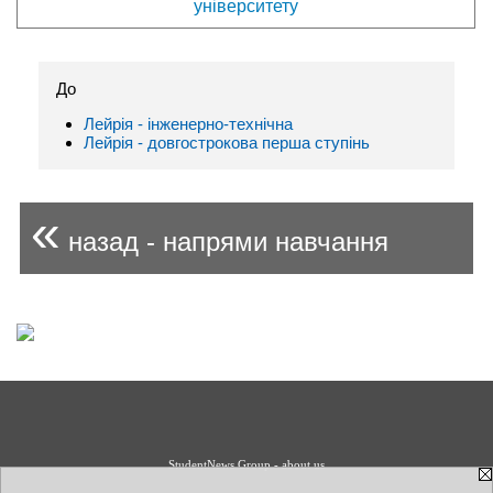
університету
До
Лейрія - інженерно-технічна
Лейрія - довгострокова перша ступінь
«
назад - напрями навчання
StudentNews Group - about us