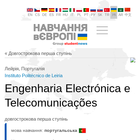
EN
CS
DE
ES
FR
HU
IT
PL
PT
РУ
SK
TR
УК
AR
中文
« Довгострокова перша ступінь
Лейрія, Португалія
Instituto Politécnico de Leiria
Engenharia Electrónica e
Telecomunicações
довгострокова перша ступінь
мова навчання:
португальська