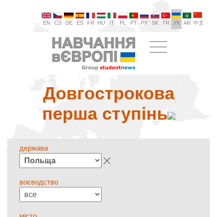
EN
CS
DE
ES
FR
HU
IT
PL
PT
РУ
SK
TR
УК
AR
中文
Довгострокова
перша ступінь
держава
воєводство
місто