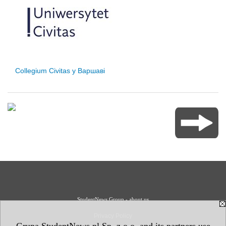
Collegium Civitas у Варшаві
StudentNews Group - about us
Privacy Policy