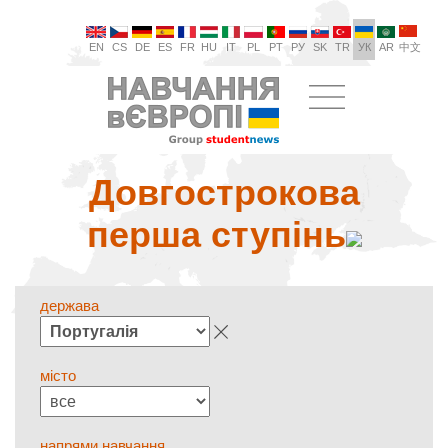
EN
CS
DE
ES
FR
HU
IT
PL
PT
РУ
SK
TR
УК
AR
中文
Довгострокова
перша ступінь
держава
місто
напрями навчання