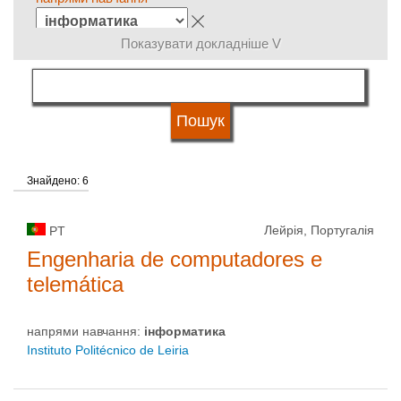
Показувати докладніше V
мова навчання
кваліфікація
Знайдено: 6
Тип університету
Лейрія, Португалія
PT
Статус університету
Engenharia de computadores e
telemática
напрями навчання:
інформaтика
Instituto Politécnico de Leiria