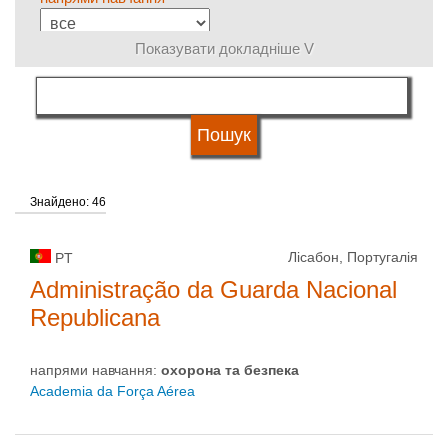
Показувати докладніше V
мова навчання
кваліфікація
Знайдено: 46
Тип університету
Лісабон, Португалія
PT
Статус університету
Administração da Guarda Nacional
Republicana
напрями навчання:
охорона та безпека
Academia da Força Aérea