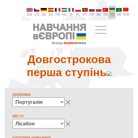
EN
CS
DE
ES
FR
HU
IT
PL
PT
РУ
SK
TR
УК
AR
中文
Довгострокова
перша ступінь
держава
місто
напрями навчання