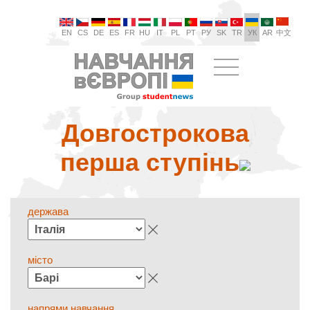
EN
CS
DE
ES
FR
HU
IT
PL
PT
РУ
SK
TR
УК
AR
中文
Довгострокова
перша ступінь
держава
місто
напрями навчання