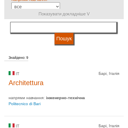
Показувати докладніше V
мова навчання
Тип університету
Знайдено: 9
Статус університету
Барі, Італія
IT
Architettura
напрями навчання:
інженерно-технічна
Politecnico di Bari
Барі, Італія
IT