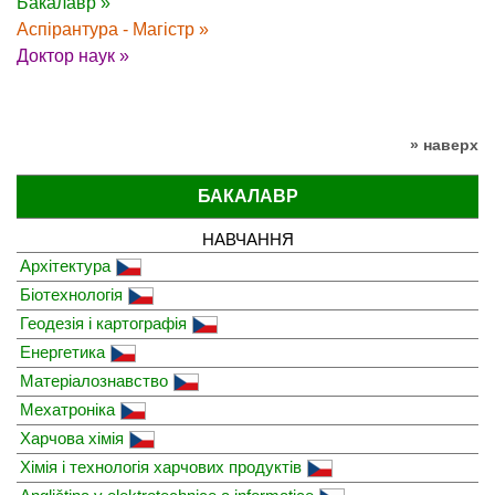
Бакалавр »
Аспірантура - Магістр »
Доктор наук »
» наверх
БАКАЛАВР
НАВЧАННЯ
Архітектура
Біотехнологія
Геодезія і картографія
Енергетика
Матеріалознавство
Мехатроніка
Харчова хімія
Хімія і технологія харчових продуктів