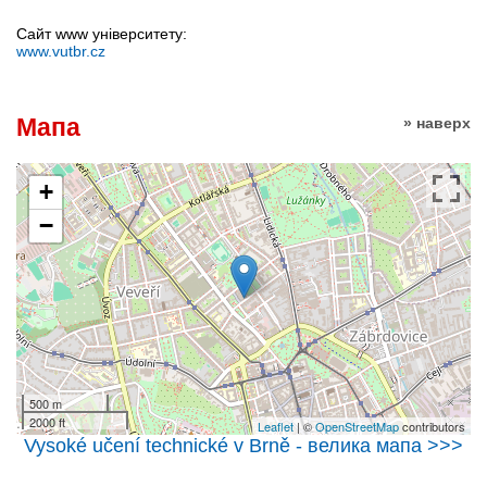
Сайт www університету:
www.vutbr.cz
Мапа
» наверх
+
−
500 m
2000 ft
Leaflet
| ©
OpenStreetMap
contributors
Vysoké učení technické v Brně - велика мапа >>>