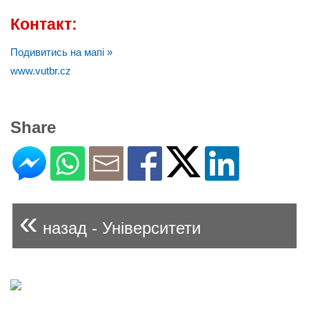
Контакт:
Подивитись на мапі »
www.vutbr.cz
Share
«
назад - Університети