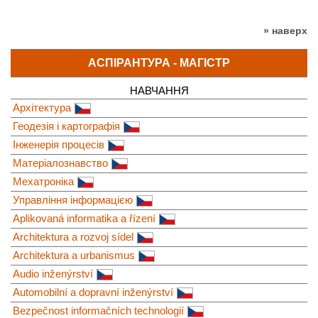
» наверх
АСПІРАНТУРА - МАГІСТР
НАВЧАННЯ
Архітектура
Геодезія і картографія
Інженерія процесів
Матеріалознавство
Мехатроніка
Управління інформацією
Aplikovaná informatika a řízení
Architektura a rozvoj sídel
Architektura a urbanismus
Audio inženýrství
Automobilní a dopravní inženýrství
Bezpečnost informačních technologií