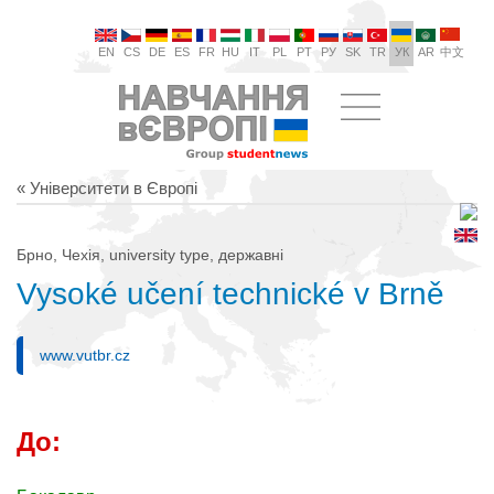
EN
CS
DE
ES
FR
HU
IT
PL
PT
РУ
SK
TR
УК
AR
中文
« Університети в Європі
Брно, Чехія, university type, державні
Vysoké učení technické v Brně
www.vutbr.cz
До: